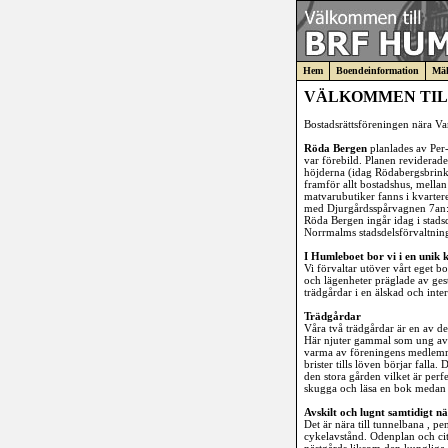
Hem
Boendeinformation
Mäk
VÄLKOMMEN TIL
Bostadsrättsföreningen nära V
Röda Bergen
planlades av Per
var förebild. Planen reviderad
höjderna (idag Rödabergsbrin
framför allt bostadshus, mellan
matvarubutiker fanns i kvarter
med Djurgårdsspårvagnen 7an:s
Röda Bergen ingår idag i stad
Norrmalms stadsdelsförvaltning
I Humleboet bor vi i en unik 
Vi förvaltar utöver vårt eget b
och lägenheter präglade av ge
trädgårdar i en älskad och int
Trädgårdar
Våra två trädgårdar är en av de 
Här njuter gammal som ung av 
varma av föreningens medlemma
brister tills löven börjar falla. 
den stora gården vilket är perfek
skugga och läsa en bok medan 
Avskilt och lugnt samtidigt nä
Det är nära till tunnelbana , p
cykelavstånd. Odenplan och city