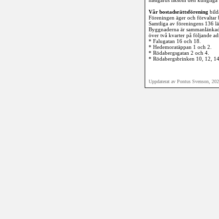
nästgårds liksom den kungliga
Vår bostadsrättsförening
bild
Föreningen äger och förvaltar
Samtliga av föreningens 136 lä
Byggnaderna är sammanlänkade
över två kvarter på följande ad
* Falugatan 16 och 18.
* Hedemoratäppan 1 och 2.
* Rödabergsgatan 2 och 4.
* Rödabergsbrinken 10, 12, 14
Uppdaterat av Pontus Svenson, 20