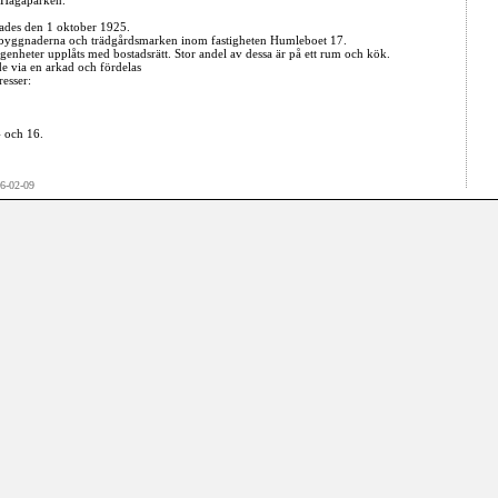
 Hagaparken.
ades den 1 oktober 1925.
 byggnaderna och trädgårdsmarken inom fastigheten Humleboet 17.
genheter upplåts med bostadsrätt. Stor andel av dessa är på ett rum och kök.
 via en arkad och fördelas
resser:
 och 16.
26-02-09