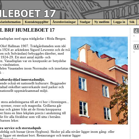
larinformation
Kontaktuppgifter
Årsredovisningar
Stadgar
Ny medlem
Logga in
Sök
L BRF HUMLEBOET 17
-
anadisplan med egna trädgårdar i Röda Bergen.
-Olof Hallman 1907. Trädgårdsstaden som idé
es 1924 av arkitekten Sigurd Lewrentz och de två
-
ken och Solvändan) bebyggdes därefter, med
 1924-29. Ett stort antal mjölk- och
en. Vanadisplan var en knutpunkt av betydelse
 vändstation.
sdelen Vasastaden inom Norrmalm och innefattas i
. .
kulturskyddad innerstadsmiljö.
oende också ett nationellt kulturarv. Byggnader
staltad enkelhet samverkande med parker och
ernationellt uppmärksammad miljö.
stora anledningarna till att vi bor i föreningen...
syrener, rosor och magnolia. Grillarna går
r och gäster från att de första knopparna
Det finns en liten lekplats precis i anslutning till
t för alla föräldrar som vill sitta i bersåns
barnen leker.
ra service och storstadspuls
endeltåg och bussar (även flygbuss). Skolor på alla nivåer ligger inom gång- eller
 ligger ett stenkast bort. Restauranger och teatrar ligger