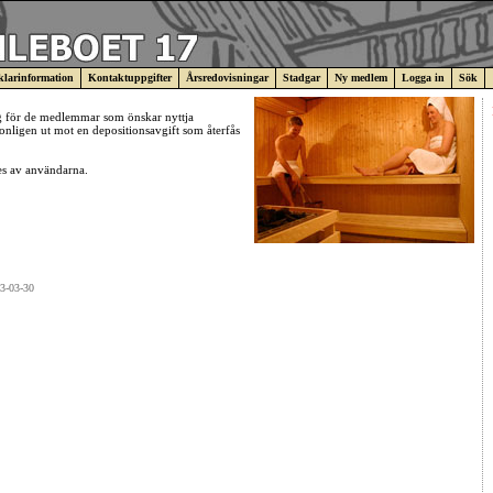
larinformation
Kontaktuppgifter
Årsredovisningar
Stadgar
Ny medlem
Logga in
Sök
ig för de medlemmar som önskar nyttja
onligen ut mot en depositionsavgift som återfås
es av användarna.
13-03-30