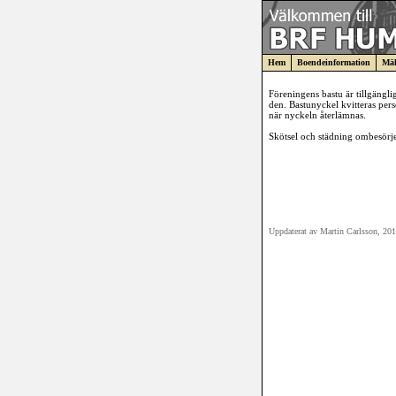
Hem
Boendeinformation
Mäk
Föreningens bastu är tillgängl
den. Bastunyckel kvitteras pers
när nyckeln återlämnas.
Skötsel och städning ombesörj
Uppdaterat av Martin Carlsson, 20